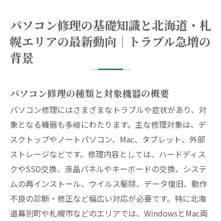
パソコン修理の依頼方法完全ガイド｜持ち込
パソコン修理の基礎知識と北海道・札
み・出張・宅配・即日対応の選び方
幌エリアの最新動向｜トラブル急増の
信頼できるパソコン修理業者・店舗の選び方｜
背景
実績・保証・口コミの見極め術
パソコン修理実例とユーザー体験｜成功事例・
失敗談から学ぶ依頼の極意
パソコン修理の種類と対象機器の概要
北海道幕別町エリアのパソコン修理について
パソコン修理にはさまざまなトラブルや症状があり、対
北海道幕別町周辺について
象となる機器も多岐にわたります。主な修理対象は、デ
スクトップやノートパソコン、Mac、タブレット、外部
会社概要
ストレージなどです。修理内容としては、ハードディス
関連エリア
クやSSD交換、液晶パネルやキーボードの交換、システ
対応地域
ムの再インストール、ウイルス駆除、データ復旧、動作
不良の診断・修正など幅広い対応が必要です。特に北海
道幕別町や札幌市などのエリアでは、WindowsとMac両