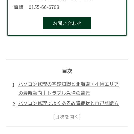
電話
0155-66-6708
お問い合わせ
目次
パソコン修理の基礎知識と北海道・札幌エリア
の最新動向｜トラブル急増の背景
パソコン修理でよくある故障症状と自己診断方
法｜起動不良・データ消失・画面割れ対応
パソコン修理料金の徹底解説｜相場・内訳・安
く抑えるコツと見積もりポイント