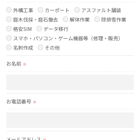
ません。
外構工事
カーポート
アスファルト舗装
庭木伐採・庭石撤去
解体作業
除排雪作業
＜個人情報の委託について＞
格安SIM
データ移行
当社では、利用目的の達成に必要な範囲において、
スマホ・パソコン・ゲーム機器等（修理・販売）
個人情報を外部に委託する場合があります。
名刺作成
その他
これらの委託先に対しては個人情報保護契約等の措
お名前
置をとり、適切な監督を行います。
※
＜個人情報の安全管理＞
当社では、個人情報の漏洩等がなされないよう、適
お電話番号
切に安全管理対策を実施します。
※
＜個人情報を与えなかった場合に生じる結果＞
必要な情報を頂けない場合は、それに対応した当社
メールアドレス
※