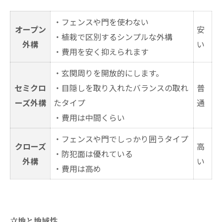
・フェンスや門を使わない
オープン
安
・植栽で区別するシンプルな外構
外構
い
・費用を安く抑えられます
・玄関周りを開放的にします。
セミクロ
・目隠しを取り入れたバランスの取れ
普
ーズ外構
たタイプ
通
・費用は中間くらい
・フェンスや門でしっかり囲うタイプ
クローズ
高
・防犯面は優れている
外構
い
・費用は高め
立地と地域性