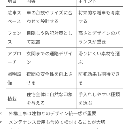
項目
内容
ポイント
駐車ス
車の台数やサイズに合
将来的な増車も考慮
ペース
わせて設計する
する
フェン
目隠しや防犯対策とし
高さとデザインのバ
ス
て設置
ランスが重要
アプロ
玄関までの通路デザイ
滑りにくい素材を選
ーチ
ン
ぶ
照明設
夜間の安全性を向上さ
防犯効果も期待でき
備
せる
る
住宅全体に自然な印象
手入れしやすい種類
植栽
を与える
を選ぶ
外構工事は建物とのデザイン統一感が重要
メンテナンス費用も含めて検討することが大切