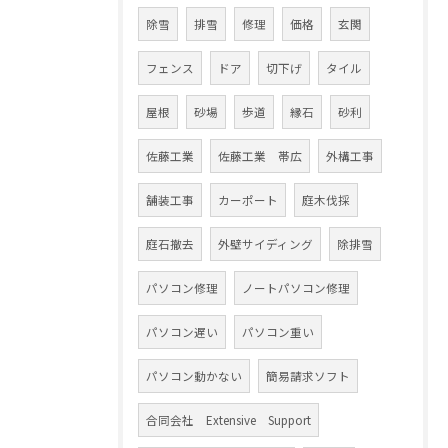
除雪
排雪
修理
価格
玄関
フェンス
ドア
切下げ
タイル
屋根
砂場
歩道
縁石
砂利
佐藤工業
佐藤工業 帯広
外構工事
舗装工事
カーポート
庭木伐採
庭石撤去
外壁サイディング
除排雪
パソコン修理
ノートパソコン修理
パソコン遅い
パソコン重い
パソコン動かない
簡易請求ソフト
合同会社 Extensive Support